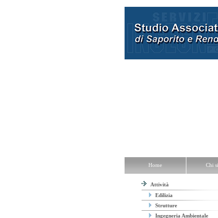
Home
Chi siamo
Attività
U
Home
Chi 
Attività
Edilizia
Strutture
Ingegneria Ambientale