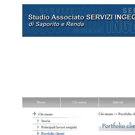
Home
Chi siamo
Attività
Utilità
Contatti
Home
Chi siamo
Attività
Chi siamo >>
Portfolio cl
Chi siamo
Storia
Principali lavori eseguiti
Portfolio clienti